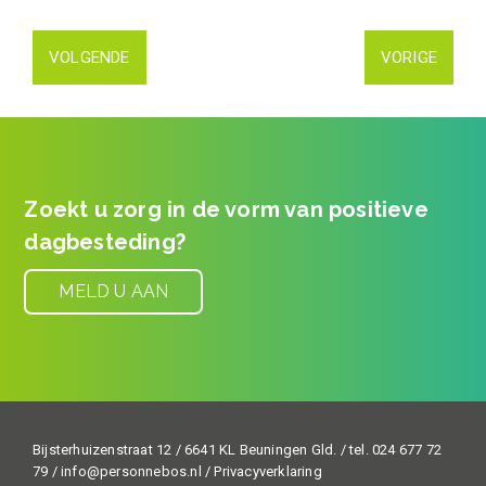
VOLGENDE
VORIGE
Zoekt u zorg in de vorm van positieve
dagbesteding?
MELD U AAN
Bijsterhuizenstraat 12 / 6641 KL Beuningen Gld. / tel. 024 677 72
79 /
info@personnebos.nl
/
Privacyverklaring