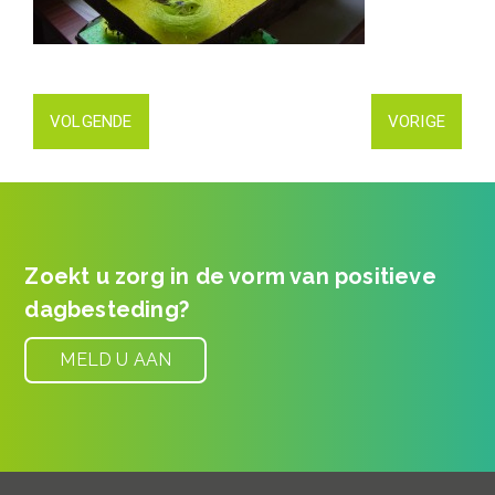
VOLGENDE
VORIGE
Zoekt u zorg in de vorm van positieve
dagbesteding?
MELD U AAN