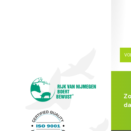
VO
Zo
da