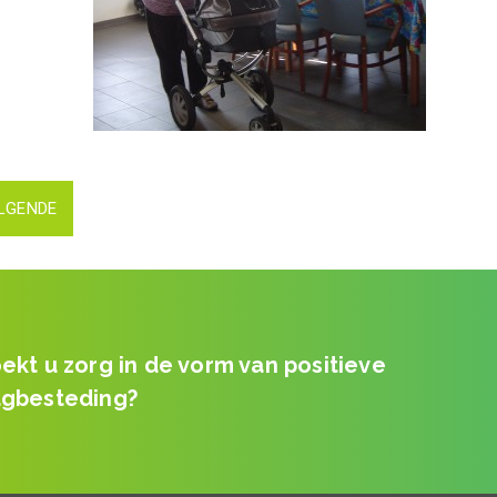
LGENDE
ekt u zorg in de vorm van positieve
gbesteding?