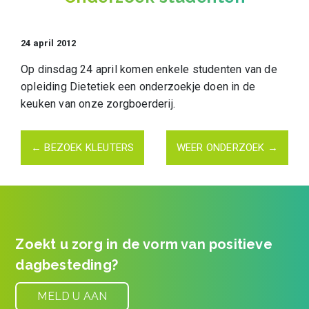
24 april 2012
Op dinsdag 24 april komen enkele studenten van de
opleiding Dietetiek een onderzoekje doen in de
keuken van onze zorgboerderij.
Post navigation
←
BEZOEK KLEUTERS
WEER ONDERZOEK
→
Zoekt u zorg in de vorm van positieve
dagbesteding?
MELD U AAN